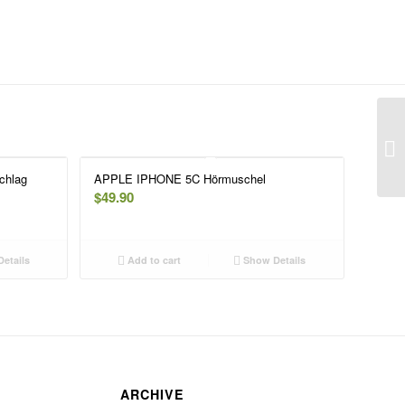
chlag
APPLE IPHONE 5C Hörmuschel
$
49.90
etails
Add to cart
Show Details
ARCHIVE