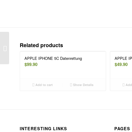
Related products
APPLE IPHONE 5C
Datensicherung
APPLE IPHONE 5C Datenrettung
APPLE IP
$
99.90
$
49.90
Add to cart
Show Details
Add 
INTERESTING LINKS
PAGES