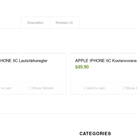
Description
Reviews (0)
HONE 5C Lautstärkeregler
APPLE IPHONE 5C Kostenvorans
$
49.90
to cart
Show Details
Add to cart
Show D
CATEGORIES