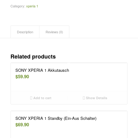
Category:
xperia 1
Description
Reviews (0)
Related products
SONY XPERIA 1 Akkutausch
$
59.90
Add to cart
Show Details
SONY XPERIA 1 Standby (Ein-Aus Schalter)
$
69.90